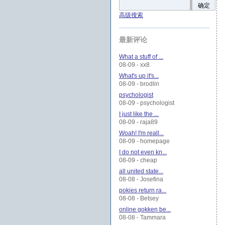
确定
高级搜索
最新评论
What a stuff of ...
08-09 - xx8
What's up it's...
08-09 - brodlin
psychologist
08-09 - psychologist
I just like the ...
08-09 - raja89
Woah! I'm reall...
08-09 - homepage
I do not even kn...
08-09 - cheap
all united state...
08-08 - Josefina
pokies return ra...
08-08 - Betsey
online gokken be...
08-08 - Tammara