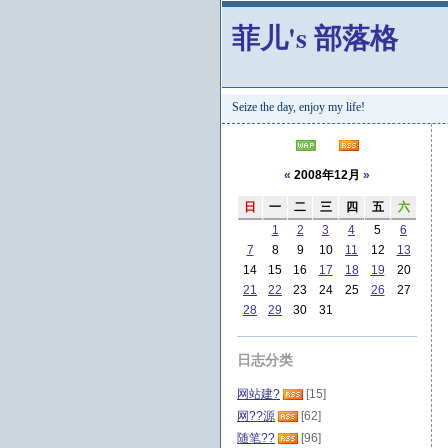
菲儿's 部落格
Seize the day, enjoy my life!
«
2008年12月
»
日
一
二
三
四
五
六
1
2
3
4
5
6
7
8
9
10
11
12
13
14
15
16
17
18
19
20
21
22
23
24
25
26
27
28
29
30
31
日志分类
网站建?
[15]
网??源
[62]
随笔??
[96]