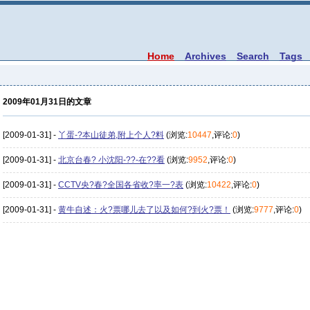
Home
Archives
Search
Tags
2009年01月31日的文章
[2009-01-31] -
丫蛋-?本山徒弟,附上个人?料
(浏览:
10447
,评论:
0
)
[2009-01-31] -
北京台春? 小沈阳-??-在??看
(浏览:
9952
,评论:
0
)
[2009-01-31] -
CCTV央?春?全国各省收?率一?表
(浏览:
10422
,评论:
0
)
[2009-01-31] -
黄牛自述：火?票哪儿去了以及如何?到火?票！
(浏览:
9777
,评论:
0
)