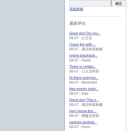
确定
高级搜索
最新评论
Good day! Do you...
08-07 - 公主店
I have fun with,...
08-07 - 酒店幹部推薦
online blackjack...
08-07 - Paula
There is certain...
08-07 - 公主店幹部
Hi there everyon...
08-07 - Mesinslot
free money onlin...
08-07 - Elke
Good day! This p...
08-07 - 酒店幹部推薦
Hey I know this ...
08-07 - 禮服店幹部
casinos australi...
08-07 - Hans