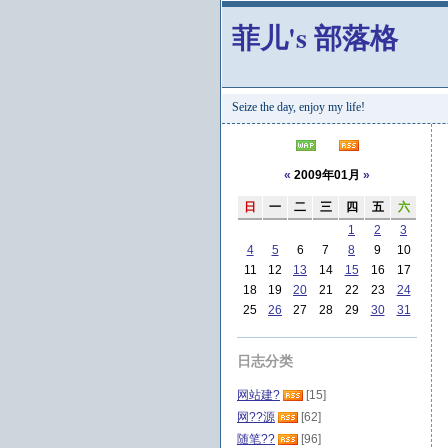
菲儿's 部落格
Seize the day, enjoy my life!
«
2009年01月
»
日
一
二
三
四
五
六
1
2
3
4
5
6
7
8
9
10
11
12
13
14
15
16
17
18
19
20
21
22
23
24
25
26
27
28
29
30
31
日志分类
网站建?
[15]
网??源
[62]
随笔??
[96]