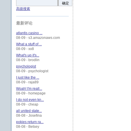
确定
高级搜索
最新评论
atlantis casino ...
08-09 - s3.amazonaws.com
What a stuff of ...
08-09 - xx8
What's up it's...
08-09 - brodlin
psychologist
08-09 - psychologist
I just like the ...
08-09 - raja89
Woah! I'm reall...
08-09 - homepage
I do not even kn...
08-09 - cheap
all united state...
08-08 - Josefina
pokies return ra...
08-08 - Betsey