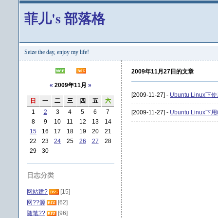
菲儿's 部落格
Seize the day, enjoy my life!
2009年11月27日的文章
«
2009年11月
»
[2009-11-27] -
Ubuntu Linu
日
一
二
三
四
五
六
1
2
3
4
5
6
7
[2009-11-27] -
Ubuntu Linux
8
9
10
11
12
13
14
15
16
17
18
19
20
21
22
23
24
25
26
27
28
29
30
日志分类
网站建?
[15]
网??源
[62]
随笔??
[96]