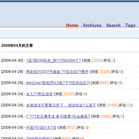
Home
Archives
Search
Tags
2009年04月的文章
[2009-04-30] -
?底?除QQ好友_附??TM2004下?
(浏览:
13359
,评论:
2
)
[2009-04-28] -
网友60万QQ?号被盗 ??首次回??事件
(浏览:
11185
,评论:
0
)
[2009-04-28] -
AdnCms?影程序4.0免?下?[支持自定?]
(浏览:
9692
,评论:
0
)
[2009-04-24] -
女人??男生澡堂
(浏览:
10165
,评论:
0
)
[2009-04-24] -
女孩游泳可要要注意了， 游泳也会?上孩子
(浏览:
10495
,评论:
15
)
[2009-04-24] -
广???女主播李泳 参与港澳?社会被双?
(浏览:
10041
,评论:
0
)
[2009-04-24] -
中国?行流行大?言
(浏览:
9317
,评论:
0
)
[2009-04-24] -
2009最自慰的?
(浏览:
9207
,评论:
0
)