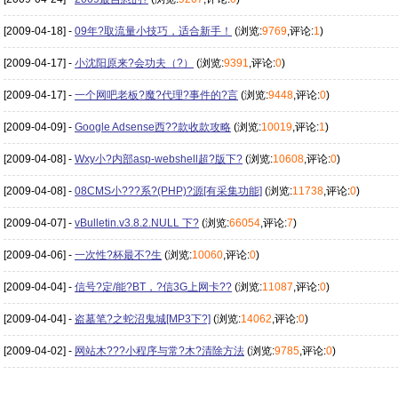
[2009-04-18] -
09年?取流量小技巧，适合新手！
(浏览:
9769
,评论:
1
)
[2009-04-17] -
小沈阳原来?会功夫（?）
(浏览:
9391
,评论:
0
)
[2009-04-17] -
一个网吧老板?魔?代理?事件的?言
(浏览:
9448
,评论:
0
)
[2009-04-09] -
Google Adsense西??款收款攻略
(浏览:
10019
,评论:
1
)
[2009-04-08] -
Wxy小?内部asp-webshell超?版下?
(浏览:
10608
,评论:
0
)
[2009-04-08] -
08CMS小???系?(PHP)?源[有采集功能]
(浏览:
11738
,评论:
0
)
[2009-04-07] -
vBulletin.v3.8.2.NULL 下?
(浏览:
66054
,评论:
7
)
[2009-04-06] -
一次性?杯最不?生
(浏览:
10060
,评论:
0
)
[2009-04-04] -
信号?定/能?BT，?信3G上网卡??
(浏览:
11087
,评论:
0
)
[2009-04-04] -
盗墓笔?之蛇沼鬼城[MP3下?]
(浏览:
14062
,评论:
0
)
[2009-04-02] -
网站木???小程序与常?木?清除方法
(浏览:
9785
,评论:
0
)