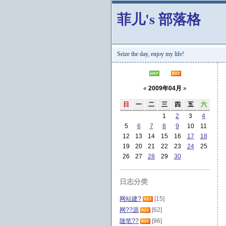
菲儿's 部落格
Seize the day, enjoy my life!
«
2009年04月
»
日
一
二
三
四
五
六
1
2
3
4
5
6
7
8
9
10
11
12
13
14
15
16
17
18
19
20
21
22
23
24
25
26
27
28
29
30
日志分类
网站建?
[15]
网??源
[62]
随笔??
[96]