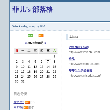
菲儿's 部落格
Seize the day, enjoy my life!
Links
«
2026年08月
»
lovezhu's blog
日
一
二
三
四
五
六
http://www.lovezhu.com
1
惟品
2
3
4
5
6
7
8
http://www.miepen.com
9
10
11
12
13
14
15
雙雙生生的遊樂園
16
17
18
19
20
21
22
http://www.missdaisy.cn/
23
24
25
26
27
28
29
30
31
日志分类
网站建?
[15]
网??源
[62]