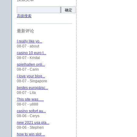
确定
高级搜索
最新评论
I really like yo...
08-07 - about
casino 10 euro t...
08-07 - Kristal
spielhallen onli...
08-07 - Carin
I love your blog...
08-07 - Singapore
bestes europäisc...
08-07 - Lila
This site was......
08-07 - u888
casino sofort au...
08-06 - Cerys
new 2021 usa pla...
08-06 - Stephen
how to win slot ...