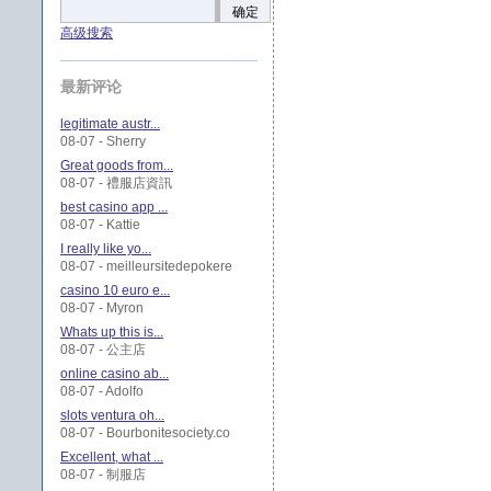
确定
高级搜索
最新评论
legitimate austr...
08-07 - Sherry
Great goods from...
08-07 - 禮服店資訊
best casino app ...
08-07 - Kattie
I really like yo...
08-07 - meilleursitedepokere
casino 10 euro e...
08-07 - Myron
Whats up this is...
08-07 - 公主店
online casino ab...
08-07 - Adolfo
slots ventura oh...
08-07 - Bourbonitesociety.co
Excellent, what ...
08-07 - 制服店