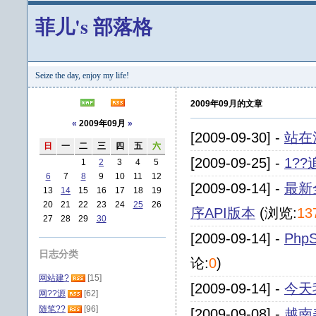
菲儿's 部落格
Seize the day, enjoy my life!
2009年09月的文章
«
2009年09月
»
[2009-09-30] -
站在
日
一
二
三
四
五
六
[2009-09-25] -
1?
1
2
3
4
5
6
7
8
9
10
11
12
[2009-09-14] -
最新
13
14
15
16
17
18
19
20
21
22
23
24
25
26
序API版本
(浏览:
13
27
28
29
30
[2009-09-14] -
Php
日志分类
论:
0
)
网站建?
[15]
[2009-09-14] -
今天
网??源
[62]
随笔??
[96]
[2009-09-08] -
越南美