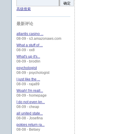
确定
高级搜索
最新评论
atlantis casino ...
08-09 - s3.amazonaws.com
What a stuff of ...
08-09 - xx8
What's up it's...
08-09 - brodlin
psychologist
08-09 - psychologist
I just like the ...
08-09 - raja89
Woah! I'm reall...
08-09 - homepage
I do not even kn...
08-09 - cheap
all united state...
08-08 - Josefina
pokies return ra...
08-08 - Betsey