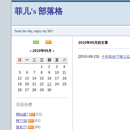
菲儿's 部落格
Seize the day, enjoy my life!
2010年09月的文章
«
2010年09月
»
[2010-09-23] -
十年前央??捧三
日
一
二
三
四
五
六
1
2
3
4
5
6
7
8
9
10
11
12
13
14
15
16
17
18
19
20
21
22
23
24
25
26
27
28
29
30
日志分类
网站建?
[15]
网??源
[62]
随笔??
[96]