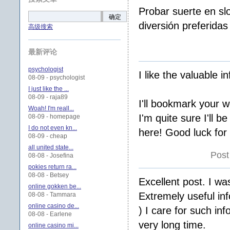
Probar suerte en slo
确定
diversión preferidas
高级搜索
最新评论
psychologist
I like the valuable i
08-09 - psychologist
I just like the ...
08-09 - raja89
I'll bookmark your w
Woah! I'm reall...
I'm quite sure I'll b
08-09 - homepage
I do not even kn...
here! Good luck for 
08-09 - cheap
all united state...
Post
08-08 - Josefina
pokies return ra...
08-08 - Betsey
Excellent post. I w
online gokken be...
Extremely useful inf
08-08 - Tammara
online casino de...
) I care for such in
08-08 - Earlene
very long time.
online casino mi...