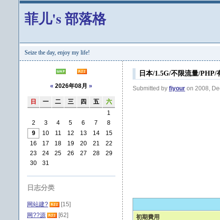
菲儿's 部落格
Seize the day, enjoy my life!
日本/1.5G/不限流量/PHP/有广
«
2026年08月
»
Submitted by
fiyour
on 2008, De
日
一
二
三
四
五
六
1
2
3
4
5
6
7
8
9
10
11
12
13
14
15
16
17
18
19
20
21
22
23
24
25
26
27
28
29
30
31
日志分类
网站建?
[15]
网??源
[62]
初期費用