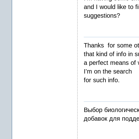
and I would like to
suggestions?
Thanks for some ot
that kind of info in 
a perfect means of 
I'm on the search
for such info.
Выбор биологичес
добавок для подде