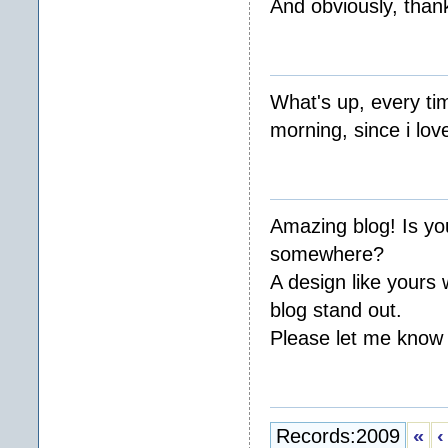
And obviously, than
What's up, every ti
morning, since i lo
Amazing blog! Is y
somewhere?
A design like yours
blog stand out.
Please let me know 
Records:2009
«
‹