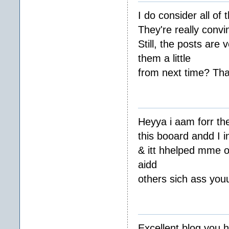
I do consider all of
They're really convi
Still, the posts are
them a little
from next time? Tha
Heyya i aam forr the
this booard andd I in
& itt hhelped mme o
aidd
others sich ass yo
Excellent blog you ha