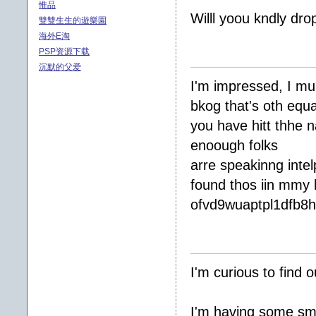
惟品
Willl yoou kndly d
雙雙生生的遊樂園
海外E淘
PSP资源下载
沉默的父爱
I'm impressed, I mu
bkog that's oth equ
you have hitt thhe 
enoough folks
arre speakinng intel
found thos iin mmy 
ofvd9wuaptpl1dfb8
I'm curious to find o
I'm having some smal