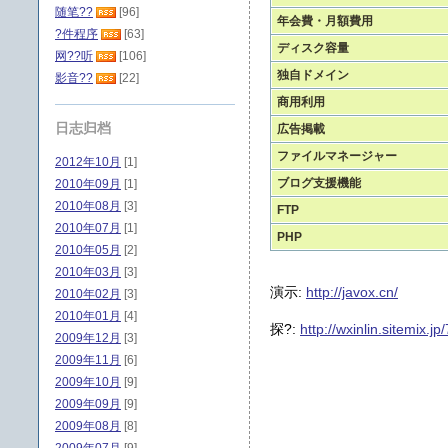
随笔??
[96]
年会費・月額費用
?件程序
[63]
ディスク容量
网??听
[106]
独自ドメイン
影音??
[22]
商用利用
日志归档
広告掲載
ファイルマネージャー
2012年10月
[1]
ブログ支援機能
2010年09月
[1]
2010年08月
[3]
FTP
2010年07月
[1]
PHP
2010年05月
[2]
2010年03月
[3]
演示:
http://javox.cn/
2010年02月
[3]
2010年01月
[4]
探?:
http://wxinlin.sitemix.j
2009年12月
[3]
2009年11月
[6]
2009年10月
[9]
2009年09月
[9]
2009年08月
[8]