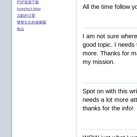
PSP资源下载
All the time follow y
lovezhu's blog
沉默的父爱
雙雙生生的遊樂園
惟品
I am not sure where 
good topic. I needs
more. Thanks for mag
my mission.
Spot on with this wri
needs a lot more att
thanks for the info!