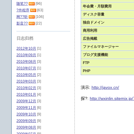
随笔??
[96]
年会費・月額費用
?件程序
[63]
ディスク容量
网??听
[106]
独自ドメイン
影音??
[22]
商用利用
日志归档
広告掲載
ファイルマネージャー
2012年10月
[1]
ブログ支援機能
2010年09月
[1]
2010年08月
[3]
FTP
2010年07月
[1]
PHP
2010年05月
[2]
2010年03月
[3]
演示:
http://javox.cn/
2010年02月
[3]
2010年01月
[4]
探?:
http://wxinlin.sitemix.j
2009年12月
[3]
2009年11月
[6]
2009年10月
[9]
2009年09月
[9]
2009年08月
[8]