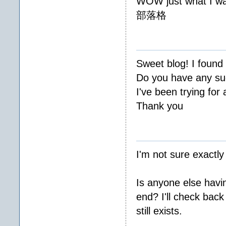
WOW just what I wa
部落格
Sweet blog! I found
Do you have any sug
I've been trying for
Thank you
I'm not sure exactly
Is anyone else havin
end? I'll check back
still exists.