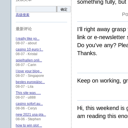
something fully, but
确定
Po
高级搜索
I'll right away grasp
最新评论
link or e-newsletter 
I really like yo...
08-07 - about
Do you've any? Plea
casino 10 euro t...
Thanks.
08-07 - Kristal
spielhallen onli...
08-07 - Carin
I love your blog...
08-07 - Singapore
Keep on working, gr
bestes europäisc...
08-07 - Lila
This site was......
08-07 - u888
casino sofort au...
Hi, this weekend is 
08-06 - Cerys
new 2021 usa pla...
am reading this eno
08-06 - Stephen
how to win slot ...