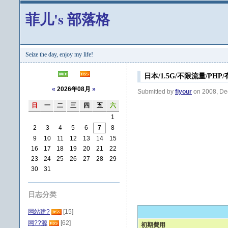
菲儿's 部落格
Seize the day, enjoy my life!
日本/1.5G/不限流量/PHP/有广
«
2026年08月
»
Submitted by
fiyour
on 2008, De
日
一
二
三
四
五
六
1
2
3
4
5
6
7
8
9
10
11
12
13
14
15
16
17
18
19
20
21
22
23
24
25
26
27
28
29
30
31
日志分类
网站建?
[15]
网??源
[62]
初期費用