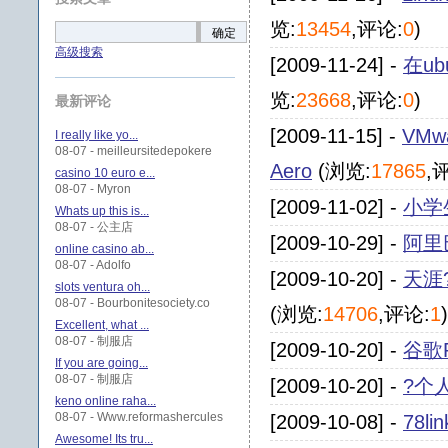
览:
13454
,评论:
0
)
确定
高级搜索
[2009-11-24] -
在ub
览:
23668
,评论:
0
)
最新评论
[2009-11-15] -
VMwa
I really like yo...
08-07 - meilleursitedepokere
Aero
(浏览:
17865
,
casino 10 euro e...
08-07 - Myron
[2009-11-02] -
小学
Whats up this is...
08-07 - 公主店
[2009-10-29] -
阿里
online casino ab...
08-07 - Adolfo
[2009-10-20] -
天涯
slots ventura oh...
08-07 - Bourbonitesociety.co
(浏览:
14706
,评论:
1
)
Excellent, what ...
08-07 - 制服店
[2009-10-20] -
谷歌
If you are going...
08-07 - 制服店
[2009-10-20] -
?个
keno online raha...
08-07 - Www.reformashercules
[2009-10-08] -
78l
Awesome! Its tru...