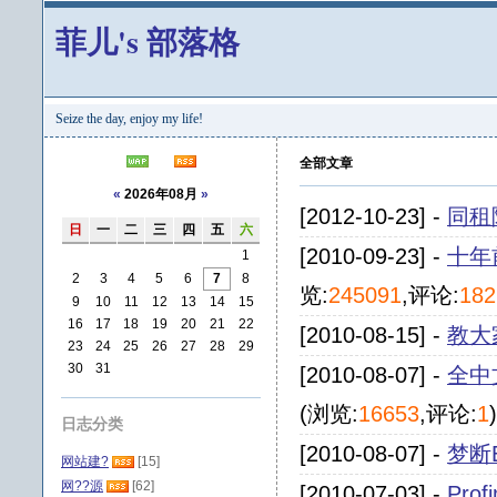
菲儿's 部落格
Seize the day, enjoy my life!
全部文章
«
2026年08月
»
[2012-10-23] -
同租
日
一
二
三
四
五
六
[2010-09-23] -
十年
1
2
3
4
5
6
7
8
览:
245091
,评论:
182
9
10
11
12
13
14
15
16
17
18
19
20
21
22
[2010-08-15] -
教大
23
24
25
26
27
28
29
30
31
[2010-08-07] -
全中文
(浏览:
16653
,评论:
1
)
日志分类
[2010-08-07] -
梦断E
网站建?
[15]
网??源
[62]
[2010-07-03] -
Pro