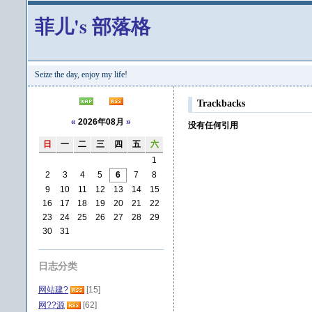
菲儿's 部落格
Seize the day, enjoy my life!
Trackbacks
«
2026年08月
»
没有任何引用
日
一
二
三
四
五
六
1
2
3
4
5
6
7
8
9
10
11
12
13
14
15
16
17
18
19
20
21
22
23
24
25
26
27
28
29
30
31
日志分类
网站建?
[15]
网??源
[62]