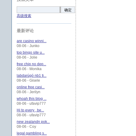
确定
高级搜索
最新评论
are casino winni...
08-06 - Junko
top bingo site u...
08-06 - Jolie
free chip no dep...
08-06 - Monika
labdarúgó nb1 ti...
08-06 - Gisele
online free casi...
08-06 - Jerilyn
whoah this blog ...
08-06 - ufavip777
Hi to every , be...
08-06 - ufavip777
new zealandn pok...
08-06 - Coy
legal gambling s...