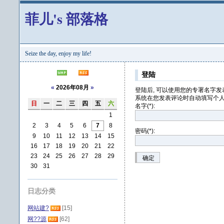
菲儿's 部落格
Seize the day, enjoy my life!
登陆
«
2026年08月
»
登陆后, 可以使用您的专署名字发
系统在您发表评论时自动填写个人
日
一
二
三
四
五
六
名字(*):
1
2
3
4
5
6
7
8
密码(*):
9
10
11
12
13
14
15
16
17
18
19
20
21
22
23
24
25
26
27
28
29
确定
30
31
日志分类
网站建?
[15]
网??源
[62]