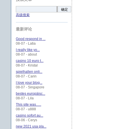
确定
高级搜索
最新评论
Good respond in ...
08-07 - Latia
I really like yo...
08-07 - about
casino 10 euro t...
08-07 - Kristal
spielhallen onli...
08-07 - Carin
I love your blog...
08-07 - Singapore
bestes europäisc...
08-07 - Lila
This site was......
08-07 - u888
casino sofort au...
08-06 - Cerys
new 2021 usa pla...