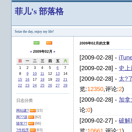
菲儿's 部落格
Seize the day, enjoy my life!
2009年02月的文章
«
2009年02月
»
[2009-02-28] -
iTu
日
一
二
三
四
五
六
[2009-02-28] -
史上
1
2
3
4
5
6
7
8
9
10
11
12
13
14
[2009-02-28] -
太?了
15
16
17
18
19
20
21
22
23
24
25
26
27
28
览:
12350
,评论:
2
)
[2009-02-28] -
加拿
日志分类
论:
0
)
网站建?
[15]
网??源
[62]
[2009-02-27] -
破解版
随笔??
[96]
览:
10661
,评论:
1
)
?件程序
[63]