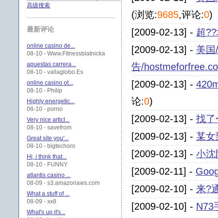
高级搜索
(浏览:
9685
,评论:
0
)
最新评论
[2009-02-13] -
超?
online casino de...
[2009-02-13] -
美国/
08-10 - Www.Fitnessblatnicka
apuestas carrera...
告/hostmeforfree.c
08-10 - vallaglobo.Es
[2009-02-13] -
420
online casino ot...
08-10 - Philip
论:
0
)
Highly energetic...
08-10 - porno
[2009-02-13] -
找了
Very nice articl...
08-10 - savefrom
[2009-02-13] -
某女
Great site you'...
08-10 - bigtechoro
[2009-02-13] -
小沈
Hi, i think that...
08-10 - FUNNY
[2009-02-11] -
Goo
atlantis casino ...
08-09 - s3.amazonaws.com
[2009-02-10] -
来?通 
What a stuff of ...
08-09 - xx8
[2009-02-10] -
N7
What's up it's...