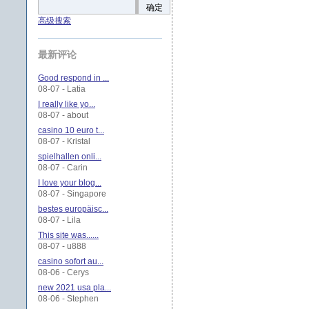
确定
高级搜索
最新评论
Good respond in ...
08-07 - Latia
I really like yo...
08-07 - about
casino 10 euro t...
08-07 - Kristal
spielhallen onli...
08-07 - Carin
I love your blog...
08-07 - Singapore
bestes europäisc...
08-07 - Lila
This site was......
08-07 - u888
casino sofort au...
08-06 - Cerys
new 2021 usa pla...
08-06 - Stephen