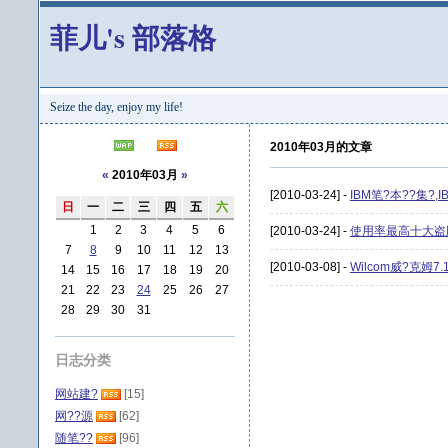
菲儿's 部落格
Seize the day, enjoy my life!
2010年03月的文章
«
2010年03月
»
[2010-03-24] -
IBM笔?本??集?,I
日
一
二
三
四
五
六
1
2
3
4
5
6
[2010-03-24] -
使用率最高十大盗
7
8
9
10
11
12
13
[2010-03-08] -
Wilcom威?克姆7
14
15
16
17
18
19
20
21
22
23
24
25
26
27
28
29
30
31
日志分类
网站建?
[15]
网??源
[62]
随笔??
[96]