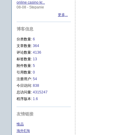
online casino kr...
08-08 - Stepanie
更多...
博客信息
分类数量:
6
文章数量:
364
评论数量:
4136
标签数量:
13
附件数量:
5
引用数量:
0
注册用户:
54
今日访问:
838
总访问量:
4315247
程序版本:
1.6
友情链接
惟品
海外E淘