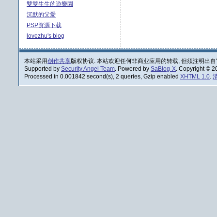
雙雙生生的遊樂園
沉默的父爱
PSP资源下载
lovezhu's blog
本站采用
创作共享
版权协议. 本站欢迎任何非商业应用的转载, 但须注明出自
Supported by
Security Angel Team
. Powered by
SaBlog-X
. Copyright © 
Processed in 0.001842 second(s), 2 queries, Gzip enabled
XHTML 1.0
.
清