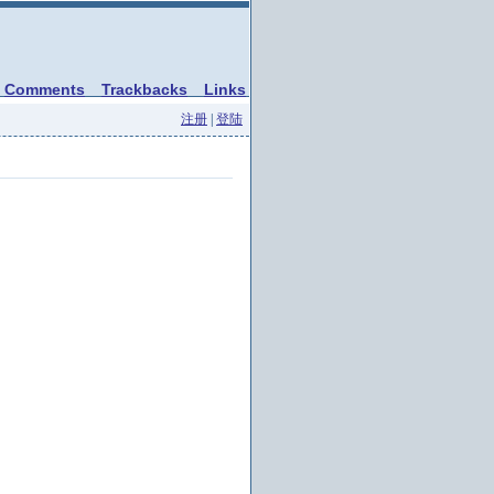
Comments
Trackbacks
Links
注册
|
登陆