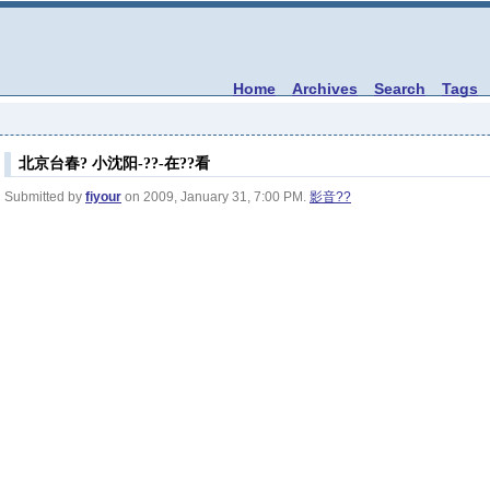
Home
Archives
Search
Tags
北京台春? 小沈阳-??-在??看
Submitted by
fiyour
on 2009, January 31, 7:00 PM.
影音??