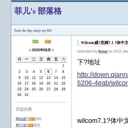
菲儿's 部落格
Seize the day, enjoy my life!
Wilcom威?克姆7.1 ?体
«
2026年08月
»
Submitted by
fiyour
on 2010, Ma
日
一
二
三
四
五
六
下?地址
1
2
3
4
5
6
7
8
http://down.qian
9
10
11
12
13
14
15
5206-4eab/wilco
16
17
18
19
20
21
22
23
24
25
26
27
28
29
30
31
日志分类
网站建?
[15]
wilcom7.1?体
网??源
[62]