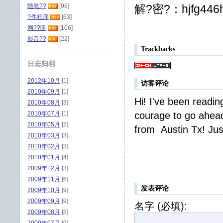
随笔??
[96]
解?密?：hjfg446
?件程序
[63]
网??听
[106]
影音??
[22]
Trackbacks
日志归档
2012年10月
[1]
访客评论
2010年09月
[1]
Hi! I've been readin
2010年08月
[3]
2010年07月
[1]
courage to go ahead
2010年05月
[2]
from Austin Tx! Jus
2010年03月
[3]
2010年02月
[3]
2010年01月
[4]
2009年12月
[3]
2009年11月
[6]
发表评论
2009年10月
[9]
2009年09月
[9]
名字 (必填):
2009年08月
[8]