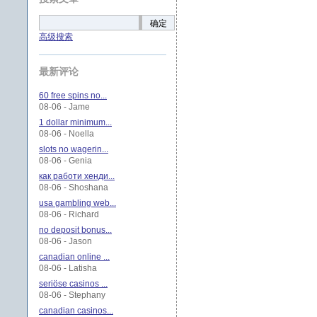
确定
高级搜索
最新评论
60 free spins no...
08-06 - Jame
1 dollar minimum...
08-06 - Noella
slots no wagerin...
08-06 - Genia
как работи хенди...
08-06 - Shoshana
usa gambling web...
08-06 - Richard
no deposit bonus...
08-06 - Jason
canadian online ...
08-06 - Latisha
seriöse casinos ...
08-06 - Stephany
canadian casinos...